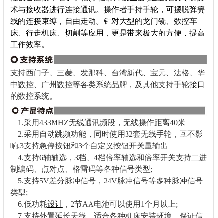
术与接收器进行连接通讯。操作者手持手轮，可摆脱弹簧
线的连接束缚，自由走动。针对大型的龙门铣、数控车
床、行走机床、切割等应用，更是带来极大的方便，提高
工作效率。
支持西门子、三菱、发那科、台湾新代、宝元、法格、华
中数控、广州数控等各类系统品牌，及其他支持手轮
接口
的数控系统。
1.采用433MHZ无线通讯频段，无线操作距离40米
2.采用自动跳频功能，同时使用32套无线手轮，互不影
响;3支持急停按钮和3个自定义按钮开关量输出
4.支持6轴轴选，3档、4档倍率轴选和倍率开关支持二进
制编码、点对点、格雷码等各种信号类型;
5.支持5V差分脉冲信号，24V脉冲信号等多种脉冲信号
类型;
6.低功耗
设计
，2节AA电池可以使用1个月以上;
7.支持外置延长天线，适合各种机床安装环境，保证信